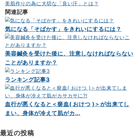
ー
美肌作りの為に大切な「良い汗」とは？
シ
関連記事
ョ
気になる「そばかす」をきれいにするには？
ン
美容鍼灸を受けた後に、注意しなければならない
ことがありますか？
ランキング記事3
血行が悪くなると＜瘀血( おけつ )＞が出来てし
まい、身体が冷えて肌がカ...
最近の投稿