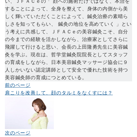
い、ＪＦＡＣｅの「 顔への施術だけではなく、本治を
することによって、全身を整えて、身体の内側から美
しく輝いていただくことによって、鍼灸治療の素晴ら
しさを知ってもらい、 鍼灸の地位を高めていく 」とい
う考えに共感して、ＪＦＡＣｅの美容鍼灸こそ、自分
の今までの経験を活かしながら、治療家としてさらに
飛躍して行けると思い、会長の上田隆勇先生に美容鍼
灸を学ぶ。現在は、哲学堂鍼灸院院長としてスタッフ
の育成をしながら、日本美容鍼灸マッサージ協会に９
人しかいない認定講師として安全で優れた技術を持つ
美容鍼灸師の育成につとめている。
前のページ
投
肩こりを改善して、顔のタルミをなくすには？
稿
ナ
ビ
ゲ
次のページ