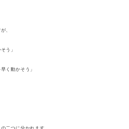
すが、
かそう」
を早く動かそう」
。
」の二つに分かれます。