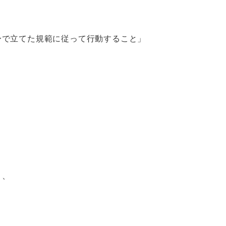
身で立てた規範に従って行動すること」
。
り、