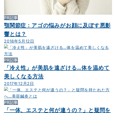
PR記事
顎関節症：アゴの悩みがお顔に及ぼす悪影
響とは？
2018年5月12日
PR記事
「冷え性」が美肌を遠ざける…体を温めて
美しくなる方法
2017年12月2日
PR記事
「一体、エステと何が違うの？」と疑問を