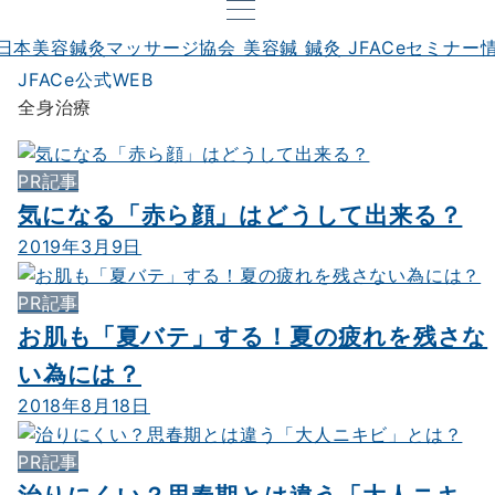
JFACe公式WEB
全身治療
PR記事
気になる「赤ら顔」はどうして出来る？
2019年3月9日
PR記事
お肌も「夏バテ」する！夏の疲れを残さな
い為には？
2018年8月18日
PR記事