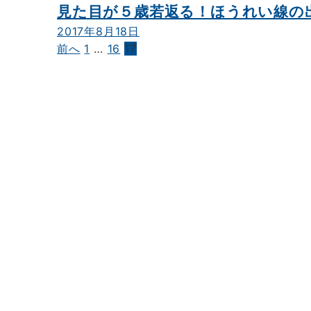
見た目が５歳若返る！ほうれい線の
2017年8月18日
前へ
1
…
16
17
投
稿
の
ペ
ー
ジ
送
り