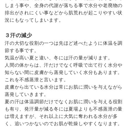
しまう事や、全身の代謝が落ちる事で水分や老廃物の
排出がされにくい事などから肌荒れが起こりやすい状
況にもなってしまいます。
３汗の減少
汗の大切な役割の一つは先ほど述べたように体温を調
節する事です。
気温が高い夏と違い、冬には汗の量が減ります。
人間の体からは、汗だけでなく呼吸で出て行く水分や
知らない間に皮膚から蒸発していく水分もあります。
これを不感蒸泄と言います。
皮膚から出ている水分は常にお肌に潤いを与えながら
蒸発していきます。
夏の汗は体温調節だけでなくお肌に潤いを与える役割
も有り、発汗量が減る冬には夏場よりも不感蒸泄の量
は増えますが、それ以上に大気に奪われる水分が多
く、追いつかないのでお肌が乾燥しやすくなります。