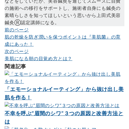
などをしていたが、美容鍼灸を通じてスムーズに自費
の施術への移行をサポートし、施術者自身にも鍼灸の
素晴らしさを知ってほしいという思いから上田式美容
鍼灸Ⓡ認定講師になる。
前のページ
投
肌の乾燥を防ぎ潤いを保つポイントは『美肌菌』の育
稿
成にあった！
ナ
次のページ
美肌になる朝の目覚め方とは？
ビ
関連記事
ゲ
ー
シ
「エモーショナルイーティング」から抜け出し美
肌を作る！
ョ
ン
不幸を呼ぶ”眉間のシワ”３つの原因と改善方法と
は