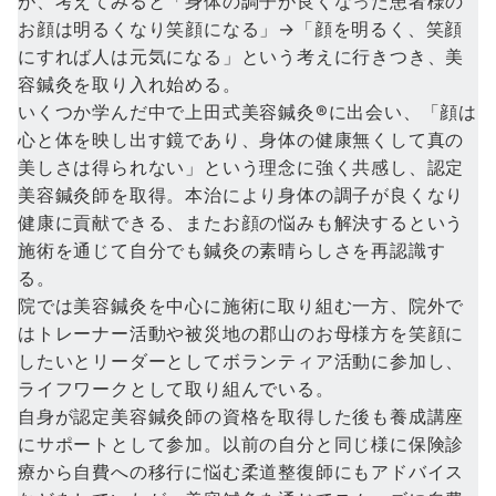
が、考えてみると「身体の調子が良くなった患者様の
お顔は明るくなり笑顔になる」→「顔を明るく、笑顔
にすれば人は元気になる」という考えに行きつき、美
容鍼灸を取り入れ始める。
いくつか学んだ中で上田式美容鍼灸®️に出会い、「顔は
心と体を映し出す鏡であり、身体の健康無くして真の
美しさは得られない」という理念に強く共感し、認定
美容鍼灸師を取得。本治により身体の調子が良くなり
健康に貢献できる、またお顔の悩みも解決するという
施術を通じて自分でも鍼灸の素晴らしさを再認識す
る。
院では美容鍼灸を中心に施術に取り組む一方、院外で
はトレーナー活動や被災地の郡山のお母様方を笑顔に
したいとリーダーとしてボランティア活動に参加し、
ライフワークとして取り組んでいる。
自身が認定美容鍼灸師の資格を取得した後も養成講座
にサポートとして参加。以前の自分と同じ様に保険診
療から自費への移行に悩む柔道整復師にもアドバイス