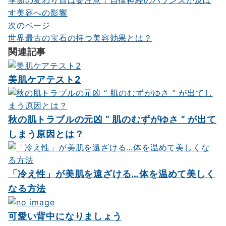
稿
す美容への影響
ナ
次のページ
世界最古の宝石の持つ美容効果とは？
ビ
関連記事
ゲ
ー
美肌ケアテスト2
シ
ョ
秋の肌トラブルの元凶 “ 肌のむずがゆさ ” が出て
ン
しまう原因とは？
「冷え性」が美肌を遠ざける…体を温めて美しく
なる方法
可愛い背中になりましょう