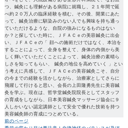
つ、鍼灸にも理解がある病院に就職し、２１年間で延
べ約２０万人の臨床経験を積む。その後、開業にあた
って、鍼灸治療に馴染みのない人でも興味を持ち通っ
ていただけるような、自院の強みになるものはない
か？と探していた時に、ＪＦＡＣｅの美容鍼灸に出会
い、ＪＦＡＣｅの「 顔への施術だけではなく、本治を
することによって、全身を整えて、身体の内側から美
しく輝いていただくことによって、鍼灸治療の素晴ら
しさを知ってもらい、 鍼灸の地位を高めていく 」とい
う考えに共感して、ＪＦＡＣｅの美容鍼灸こそ、自分
の今までの経験を活かしながら、治療家としてさらに
飛躍して行けると思い、会長の上田隆勇先生に美容鍼
灸を学ぶ。現在は、哲学堂鍼灸院院長としてスタッフ
の育成をしながら、日本美容鍼灸マッサージ協会に９
人しかいない認定講師として安全で優れた技術を持つ
美容鍼灸師の育成につとめている。
前のページ
投
季節の変わり目は要注意！自律神経のバランスが及ぼ