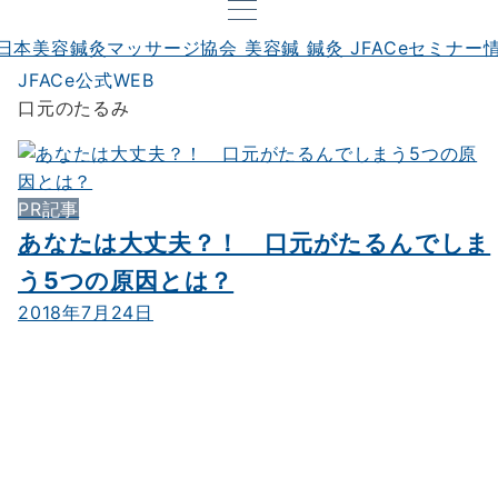
JFACe公式WEB
口元のたるみ
PR記事
あなたは大丈夫？！ 口元がたるんでしま
う5つの原因とは？
2018年7月24日