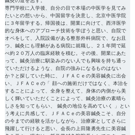
鍼灸の道を志す。
専門学校に入学後、自分の目で本場の中医学を見てみ
たいとの想いから、中国留学を決意し、北京中医学院
に３年留学する。帰国後は、開業に向けて、西洋医学
的な身体へのアプローチ技術を学ぼうと思い、自院で
オペをして、入院設備がある整形外科病院で、なお且
つ、鍼灸にも理解がある病院に就職し、２１年間で延
べ約２０万人の臨床経験を積む。その後、開業にあた
って、鍼灸治療に馴染みのない人でも興味を持ち通っ
ていただけるような、自院の強みになるものはない
か？と探していた時に、ＪＦＡＣｅの美容鍼灸に出会
い、ＪＦＡＣｅの「 顔への施術だけではなく、本治を
することによって、全身を整えて、身体の内側から美
しく輝いていただくことによって、鍼灸治療の素晴ら
しさを知ってもらい、 鍼灸の地位を高めていく 」とい
う考えに共感して、ＪＦＡＣｅの美容鍼灸こそ、自分
の今までの経験を活かしながら、治療家としてさらに
飛躍して行けると思い、会長の上田隆勇先生に美容鍼