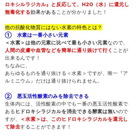
ロキシルラジカル』と反応して、
H2O
（水）に還元し
無毒化する
効果がある
ことが分かりました！
他の抗酸化物質にはない水素の特色とは？
①
水素は一番小さい元素
＜水素＞は他の元素に比べて最も小さい元素
なので、
人間の皮膚や血管などを簡単に通り抜けて行く
ことが
出来るんです！
ちなみに、
あらゆるものを通り抜ける＜水素＞ですが、唯一『ア
ルミニウム』だけは通り抜けられません。
②
悪玉活性酸素のみを除去できる
生体内には、活性酸素の中でも一番の悪玉活性酸素で
ある
ヒドロキシラジカルを消去できる酵素は無い
ので
すが、
＜水素＞は、このヒドロキシラジカルを還元し
て除去
することができます！