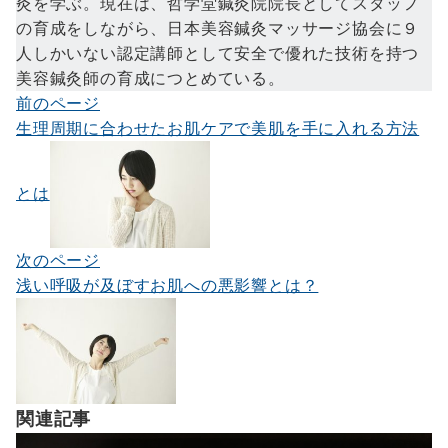
灸を学ぶ。現在は、哲学堂鍼灸院院長としてスタッフ
の育成をしながら、日本美容鍼灸マッサージ協会に９
人しかいない認定講師として安全で優れた技術を持つ
美容鍼灸師の育成につとめている。
前のページ
投
生理周期に合わせたお肌ケアで美肌を手に入れる方法
稿
ナ
とは
ビ
ゲ
次のページ
ー
浅い呼吸が及ぼすお肌への悪影響とは？
シ
ョ
ン
関連記事