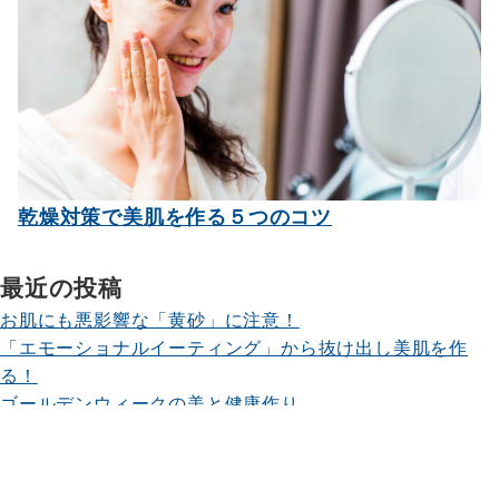
乾燥対策で美肌を作る５つのコツ
最近の投稿
お肌にも悪影響な「黄砂」に注意！
「エモーショナルイーティング」から抜け出し美肌を作
る！
ゴールデンウィークの美と健康作り
鼻呼吸が美肌を作る！
お肌を守る「バリア機能」が低下する理由
© 2026
日本美容鍼灸マッサージ協会 美容鍼 鍼灸 JFACeセミナー情報