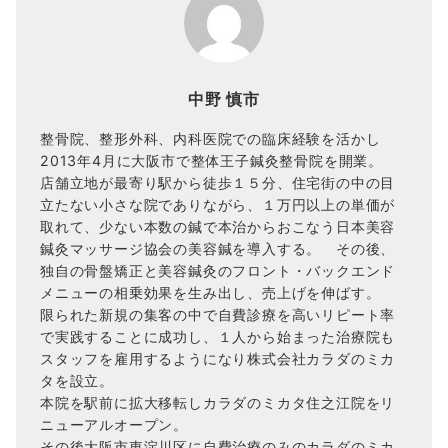
中野 慎市
整骨院、整形外科、内科医院での臨床経験を活かし
2013年4月に大阪市で整体王子鍼灸整骨院を開業。
店舗立地が最寄り駅から徒歩１５分、住宅街の中の目
立たない小さな院でありながら、１万円以上の単価が
取れて、少ない本数の鍼で本治からおこなう日本美容
鍼灸マッサージ協会の美容鍼を導入する。 その後、
独自の骨盤矯正と美容鍼灸のフロント・バックエンド
メニューの相乗効果を生み出し、売上げを伸ばす。
限られた新規の集客の中で自費診療を高いリピート率
で実践することに成功し、１人から始まった治療院も
スタッフを雇用するようになり株式会社カラダのミカ
タを設立。
本院を駅前に拡大移転しカラダのミカタ住之江院をリ
ニューアルオープン。
その後大阪市東淀川区に自費治療のみのカラダのミカ