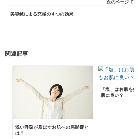
次のページ
ビ
ゲ
美容鍼による究極の４つの効果
ー
シ
ョ
関連記事
ン
「塩」はお肌を痛
肌に良い？
浅い呼吸が及ぼすお肌への悪影響と
は？