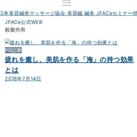
JFACe公式WEB
殺菌作用
PR記事
疲れを癒し、美肌を作る「海」の持つ効果
とは
2018年7月14日