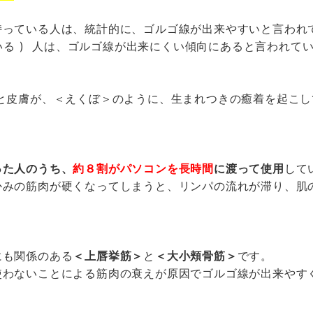
持っている人は、統計的に、ゴルゴ線が出来やすいと言われ
いる ) 人は、ゴルゴ線が出来にくい傾向にあると言われて
縁と皮膚が、＜えくぼ＞のように、生まれつきの癒着を起こ
った人のうち、
約８割がパソコンを長時間
に渡って使用
して
かみの筋肉が硬くなってしまうと、リンパの流れが滞り、肌
にも関係のある
＜上唇挙筋＞
と
＜大小頬骨筋＞
です。
使わないことによる筋肉の衰えが原因でゴルゴ線が出来やす