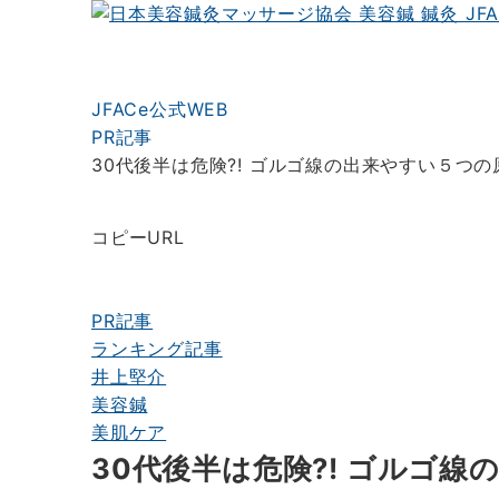
JFACe公式WEB
PR記事
30代後半は危険?! ゴルゴ線の出来やすい５つ
コピーURL
PR記事
ランキング記事
井上堅介
美容鍼
美肌ケア
30代後半は危険?! ゴルゴ