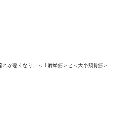
流れが悪くなり、＜上唇挙筋＞と＜大小頬骨筋＞