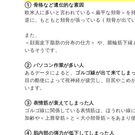
①
骨格など遺伝的な素因
欧米人に多いと言われている＜扁平な頬骨＞を
逆に、もともと頬骨が張っている ( 頬骨が出て
また、
＜顔面皮下脂肪の分布の仕方＞ や、眼輪筋下
いるそうです。
②
パソコン作業が多い人
あるデータによると、
ゴルゴ線が出て来てしま
目の酷使によって視神経が疲労し、目尻やこめ
います。
③
表情筋が衰えてしまった人
ゴルゴ線に関係している表情筋は、ほうれい線
加齢や＜上唇挙筋＞と＜大小頬骨筋＞をあまり
④
肌内部の弾力が低下してしまった人