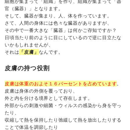
細胞が集まって「組織」を作り、組織が集まって「器
官（臓器）」となります。
そして、臓器が集まり、人、体を作っています。
さて、人間の身体には色々な臓器がありますが、
その中で一番大きな「臓器」は何かご存知ですか？
日頃当たり前のように目にしているので逆に目立たな
いかもしれませんが、
それは
「皮膚」
なんです。
皮膚の持つ役割
皮膚は体重のおよそ１６パーセントを占めています
。
皮膚は身体の外側を覆っており、
外と内を分ける境界として存在します。
外部からの刺激や細菌・ウィルスの感染から身を守っ
たり、
収縮して熱を保持したり弛緩して熱を放出したりする
ことで体温を調節したり