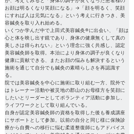
が、考えてみると「身体の調子が良くなった患者様の
お顔は明るくなり笑顔になる」→「顔を明るく、笑顔
にすれば人は元気になる」という考えに行きつき、美
容鍼灸を取り入れ始める。
いくつか学んだ中で上田式美容鍼灸®️に出会い、「顔は
心と体を映し出す鏡であり、身体の健康無くして真の
美しさは得られない」という理念に強く共感し、認定
美容鍼灸師を取得。本治により身体の調子が良くなり
健康に貢献できる、またお顔の悩みも解決するという
施術を通じて自分でも鍼灸の素晴らしさを再認識す
る。
院では美容鍼灸を中心に施術に取り組む一方、院外で
はトレーナー活動や被災地の郡山のお母様方を笑顔に
したいとリーダーとしてボランティア活動に参加し、
ライフワークとして取り組んでいる。
自身が認定美容鍼灸師の資格を取得した後も養成講座
にサポートとして参加。以前の自分と同じ様に保険診
療から自費への移行に悩む柔道整復師にもアドバイス