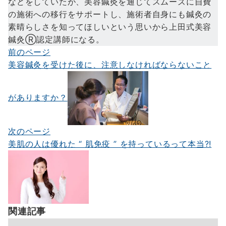
などをしていたが、美容鍼灸を通じてスムーズに自費
の施術への移行をサポートし、施術者自身にも鍼灸の
素晴らしさを知ってほしいという思いから上田式美容
鍼灸Ⓡ認定講師になる。
前のページ
投
美容鍼灸を受けた後に、注意しなければならないこと
稿
ナ
がありますか？
ビ
ゲ
次のページ
ー
美肌の人は優れた “ 肌免疫 ” を持っているって本当?!
シ
ョ
ン
関連記事